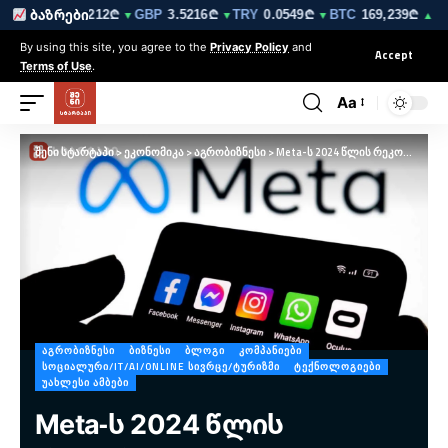
10₾
EUR
3.0212₾
GBP
3.5216₾
TRY
0.0549₾
BTC
169,239₾
ბაზრები
▼
▼
▼
▼
▲ 0.8
By using this site, you agree to the
Privacy Policy
and
Accept
Terms of Use
.
Aa
შენი სტარტაპი
>
ეკონომიკა
>
აგრობიზნესი
>
Meta-ს 2024 წლის რეკორდული მოგება — $164 მილიარდის შემოსავალი დააფიქსირა
ᲐᲒᲠᲝᲑᲘᲖᲜᲔᲡᲘ
ᲑᲘᲖᲜᲔᲡᲘ
ᲑᲚᲝᲒᲘ
ᲙᲝᲛᲞᲐᲜᲘᲔᲑᲘ
ᲡᲝᲪᲘᲐᲚᲣᲠᲘ/IT/AI/ONLINE ᲡᲘᲕᲠᲪᲔ/ᲢᲣᲠᲘᲖᲛᲘ
ᲢᲔᲥᲜᲝᲚᲝᲒᲘᲔᲑᲘ
ᲣᲐᲮᲚᲔᲡᲘ ᲐᲛᲑᲔᲑᲘ
Meta-ს 2024 წლის