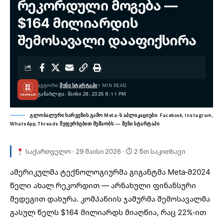
რეკორდული მოგება —
$164 მილიარდის
შემოსავალი დააფიქსირა
ᲐᲕᲢᲝᲠᲘ:
ᲨᲔᲜᲘ ᲡᲢᲐᲠᲢᲐᲞᲘ
1 MIN READ
ᲒᲐᲜᲐᲮᲚᲓᲐ: ᲛᲐᲘᲡᲘ 28, 2026 8:11 PM
გლობალური ხარვეზის გამო Meta-ს აპლიკაციები: Facebook, Instagram,
WhatsApp, Threads შეფერხებით მუშაობს — შენი სტარტაპი
საქართველო · 29 მაისი 2026 · ⏱ 2 წთ საკითხავი
ამერიკულმა ტექნოლოგიურმა გიგანტმა
Meta-მ
2024
წელი ახალ რეკორდით — არნახული ფინანსური
შედეგით დახურა. კომპანიის ჯამურმა შემოსავალმა
გასულ წელს $164 მილიარდს მიაღწია, რაც 22%-ით