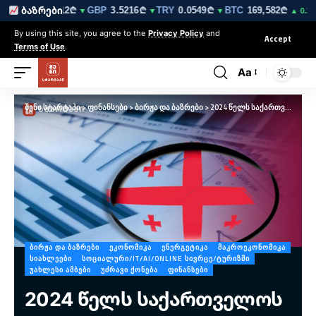
₾
EUR
3.0212₾
GBP
3.5216₾
TRY
0.0549₾
BTC
169,582₾
ბაზრები
▼
▼
▼
▼
▲ 0.1%
By using this site, you agree to the
Privacy Policy
and
Accept
Terms of Use
.
Aa
შენი სტარტაპი
>
ფინანსები
>
ბირჟა და ბაზრები
>
2024 წელს საქართველოს მთლიანი შიდა პროდუქტი 13.6%-ით გაიზარდა და 92 მილიარდ ლარს მიაღწია – საქსტატი
ᲑᲘᲠᲟᲐ ᲓᲐ ᲑᲐᲖᲠᲔᲑᲘ
ᲔᲙᲝᲜᲝᲛᲘᲙᲐ
ᲔᲜᲔᲠᲒᲔᲢᲘᲙᲐ
ᲛᲐᲙᲠᲝᲔᲙᲝᲜᲝᲛᲘᲙᲐ
ᲡᲘᲐᲮᲚᲔᲔᲑᲘ
ᲡᲝᲪᲘᲐᲚᲣᲠᲘ/IT/AI/ONLINE ᲡᲘᲕᲠᲪᲔ/ᲢᲣᲠᲘᲖᲛᲘ
ᲣᲐᲮᲚᲔᲡᲘ ᲐᲛᲑᲔᲑᲘ
ᲣᲫᲠᲐᲕᲘ ᲥᲝᲜᲔᲑᲐ
ᲤᲘᲜᲐᲜᲡᲔᲑᲘ
2024 წელს საქართველოს