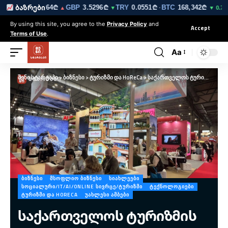
3₾
EUR
3.0264₾
GBP
3.5296₾
TRY
0.0551₾
BTC
168,342₾
ბაზრები
▼
▲
▼
·
▼ 0.7%
By using this site, you agree to the
Privacy Policy
and
Accept
Terms of Use
.
Aa
შენი სტარტაპი
>
ბიზნესი
>
ტურიზმი და HoReCa
>
საქართველოს ტურიზმის ეროვნული ადმინისტრაცია IBTM World 2024-ზე
ᲑᲘᲖᲜᲔᲡᲘ
ᲛᲡᲝᲤᲚᲘᲝ ᲑᲘᲖᲜᲔᲡᲘ
ᲡᲘᲐᲮᲚᲔᲔᲑᲘ
ᲡᲝᲪᲘᲐᲚᲣᲠᲘ/IT/AI/ONLINE ᲡᲘᲕᲠᲪᲔ/ᲢᲣᲠᲘᲖᲛᲘ
ᲢᲔᲥᲜᲝᲚᲝᲒᲘᲔᲑᲘ
ᲢᲣᲠᲘᲖᲛᲘ ᲓᲐ HORECA
ᲣᲐᲮᲚᲔᲡᲘ ᲐᲛᲑᲔᲑᲘ
საქართველოს ტურიზმის