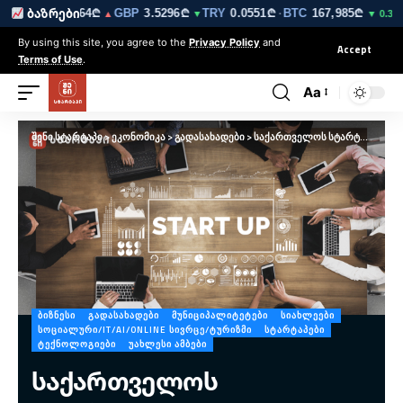
₾
EUR
3.0264₾
GBP
3.5296₾
TRY
0.0551₾
BTC
167,985₾
E
ბაზრები
▼
▲
▼
·
▼ 0.3%
By using this site, you agree to the
Privacy Policy
and
Accept
Terms of Use
.
Aa
შენი სტარტაპი
>
ეკონომიკა
>
გადასახადები
>
საქართველოს სტარტაპებისთვის ნულოვანი საგადასახადო რეჟიმი იმოქმედებს
ᲑᲘᲖᲜᲔᲡᲘ
ᲒᲐᲓᲐᲡᲐᲮᲐᲓᲔᲑᲘ
ᲛᲣᲜᲘᲪᲘᲞᲐᲚᲘᲢᲔᲢᲔᲑᲘ
ᲡᲘᲐᲮᲚᲔᲔᲑᲘ
ᲡᲝᲪᲘᲐᲚᲣᲠᲘ/IT/AI/ONLINE ᲡᲘᲕᲠᲪᲔ/ᲢᲣᲠᲘᲖᲛᲘ
ᲡᲢᲐᲠᲢᲐᲞᲔᲑᲘ
ᲢᲔᲥᲜᲝᲚᲝᲒᲘᲔᲑᲘ
ᲣᲐᲮᲚᲔᲡᲘ ᲐᲛᲑᲔᲑᲘ
საქართველოს