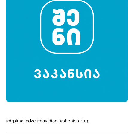
#drpkhakadze
#davidiani
#shenistartup