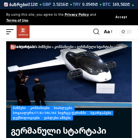
10₾
EUR
3.0212₾
GBP
3.5216₾
TRY
0.0549₾
BTC
169,582₾
ბაზრები
▼
▼
▼
▼
▲ 0.
By using this site, you agree to the
Privacy Policy
and
Accept
Terms of Use
.
Aa
შენი სტარტაპი
>
ბიზნესი
>
კომპანიები
>
გერმანული სტარტაპი Lilium დაიხურა — ელექტრო ტაქსის შექმნის ოცნება დასრულდა
ᲑᲘᲖᲜᲔᲡᲘ
ᲙᲝᲛᲞᲐᲜᲘᲔᲑᲘ
ᲡᲘᲐᲮᲚᲔᲔᲑᲘ
ᲡᲝᲪᲘᲐᲚᲣᲠᲘ/IT/AI/ONLINE ᲡᲘᲕᲠᲪᲔ/ᲢᲣᲠᲘᲖᲛᲘ
ᲡᲢᲐᲠᲢᲐᲞᲔᲑᲘ
ᲢᲔᲥᲜᲝᲚᲝᲒᲘᲔᲑᲘ
ᲣᲐᲮᲚᲔᲡᲘ ᲐᲛᲑᲔᲑᲘ
გერმანული სტარტაპი