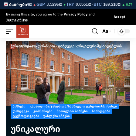
₾
EUR
3.0264₾
GBP
3.5296₾
TRY
0.0551₾
BTC
169,210₾
E
ბაზრები
▼
▲
▼
·
▲ 0.7%
By using this site, you agree to the
Privacy Policy
and
Accept
Terms of Use
.
Aa
შენი სტარტაპი
>
ფინანსები
>
დაზღვევა
>
უნიკალური შესაძლებლობები ბრიტანული უნივერსიტეტის სტუდენტებისთვის
ᲑᲘᲖᲜᲔᲡᲘ
ᲒᲐᲜᲐᲗᲚᲔᲑᲐ/ᲯᲐᲜᲓᲐᲪᲕᲐ/ᲡᲐᲡᲬᲐᲕᲚᲝ ᲪᲔᲜᲢᲠᲘ/ᲢᲠᲔᲜᲘᲜᲒᲘ
ᲓᲐᲖᲦᲕᲔᲕᲐ
ᲙᲝᲛᲞᲐᲜᲘᲔᲑᲘ
ᲛᲡᲝᲤᲚᲘᲝ ᲑᲘᲖᲜᲔᲡᲘ
ᲡᲘᲐᲮᲚᲔᲔᲑᲘ
ᲢᲔᲥᲜᲝᲚᲝᲒᲘᲔᲑᲘ
ᲣᲐᲮᲚᲔᲡᲘ ᲐᲛᲑᲔᲑᲘ
უნიკალური