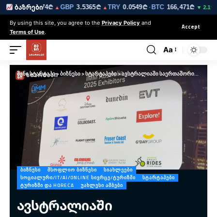
₾
EUR
3.0274₾
GBP
3.5365₾
TRY
0.0549₾
BTC
166,471₾
E
ბაზრები
▼
▲
▲
·
▼ 2.1%
By using this site, you agree to the
Privacy Policy
and
Accept
Terms of Use
.
Aa
შენი სტარტაპი
>
ბიზნესი
>
სტარტაპები
>
ავსტრალიაში საერთაშორისო მედიის წარმომადგენლები საქართველოს ტურისტულ პოტენციალს გაეცნენ
ᲑᲘᲖᲜᲔᲡᲘ
ᲛᲡᲝᲤᲚᲘᲝ ᲑᲘᲖᲜᲔᲡᲘ
ᲡᲘᲐᲮᲚᲔᲔᲑᲘ
ᲡᲝᲪᲘᲐᲚᲣᲠᲘ/IT/AI/ONLINE ᲡᲘᲕᲠᲪᲔ/ᲢᲣᲠᲘᲖᲛᲘ
ᲡᲢᲐᲠᲢᲐᲞᲔᲑᲘ
ᲢᲣᲠᲘᲖᲛᲘ ᲓᲐ HORECA
ᲣᲐᲮᲚᲔᲡᲘ ᲐᲛᲑᲔᲑᲘ
ავსტრალიაში