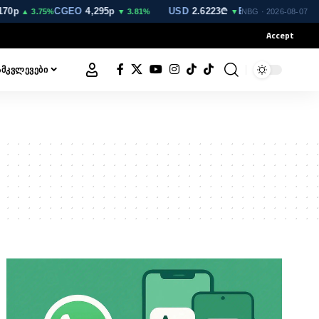
0p
CGEO
4,295p
USD
2.6223₾
EUR
3.0264₾
GBP
▲ 3.75%
▼ 3.81%
▼
▲
NBG · 2026-08-07
Accept
ᲐᲛᲙᲕᲚᲔᲕᲔᲑᲘ