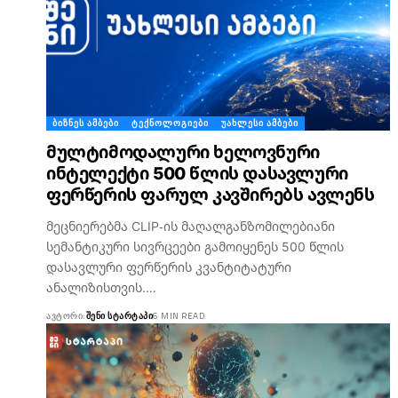
ᲑᲘᲖᲜᲔᲡ ᲐᲛᲑᲔᲑᲘ
ᲢᲔᲥᲜᲝᲚᲝᲒᲘᲔᲑᲘ
ᲣᲐᲮᲚᲔᲡᲘ ᲐᲛᲑᲔᲑᲘ
მულტიმოდალური ხელოვნური
ინტელექტი 500 წლის დასავლური
ფერწერის ფარულ კავშირებს ავლენს
მეცნიერებმა CLIP-ის მაღალგანზომილებიანი
სემანტიკური სივრცეები გამოიყენეს 500 წლის
დასავლური ფერწერის კვანტიტატური
ანალიზისთვის.…
ᲐᲕᲢᲝᲠᲘ:
ᲨᲔᲜᲘ ᲡᲢᲐᲠᲢᲐᲞᲘ
6 MIN READ