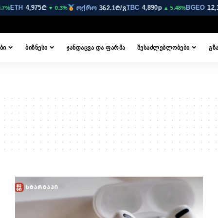
ETH
4,975₾
TBC
4,890p
BGEO
12,17
ოქრო
362.1₾/გ
%
▼ 0.3%
▲ 5.48%
ᲑᲘ
ᲑᲘᲖᲜᲔᲡᲘ
ᲯᲐᲜᲓᲐᲪᲕᲐ ᲓᲐ ᲤᲐᲠᲛᲐ
ᲨᲔᲡᲐᲫᲚᲔᲑᲚᲝᲑᲔᲑᲘ
ᲒᲖ