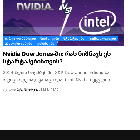
ᲑᲘᲠᲟᲐ ᲓᲐ ᲑᲐᲖᲠᲔᲑᲘ
ᲡᲘᲐᲮᲚᲔᲔᲑᲘ
ᲡᲢᲐᲠᲢᲐᲞᲔᲑᲘ
ᲢᲔᲥᲜᲝᲚᲝᲒᲘᲔᲑᲘ
ᲣᲐᲮᲚᲔᲡᲘ ᲐᲛᲑᲔᲑᲘ
ᲤᲘᲜᲐᲜᲡᲔᲑᲘ
Nvidia Dow Jones-ში: რას ნიშნავს ეს
სტარტაპებისთვის?
2024 წლის ნოემბერში, S&P Dow Jones Indices-მა
ოფიციალურად განაცხადა, რომ Nvidia შეცვლის…
ᲐᲕᲢᲝᲠᲘ:
ᲨᲔᲜᲘ ᲡᲢᲐᲠᲢᲐᲞᲘ
3 MIN READ