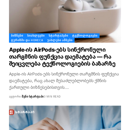
ᲑᲘᲖᲜᲔᲡᲘ
ᲡᲘᲐᲮᲚᲔᲔᲑᲘ
ᲡᲢᲐᲠᲢᲐᲞᲔᲑᲘ
ᲢᲔᲥᲜᲝᲚᲝᲒᲘᲔᲑᲘ
ᲢᲣᲠᲘᲖᲛᲘ ᲓᲐ HORECA
ᲣᲐᲮᲚᲔᲡᲘ ᲐᲛᲑᲔᲑᲘ
Apple-ის AirPods-ებს სინქრონული
თარგმნის ფუნქცია დაემატება — რა
შეიცვლება ტექნოლოგიების ბაზარზე
Apple-ის AirPods-ებს სინქრონული თარგმნის ფუნქცია
დაემატება, რაც ახალ შესაძლებლობებს ქმნის
ქართული ბიზნესებისთვის.…
ᲐᲕᲢᲝᲠᲘ:
ᲨᲔᲜᲘ ᲡᲢᲐᲠᲢᲐᲞᲘ
3 MIN READ