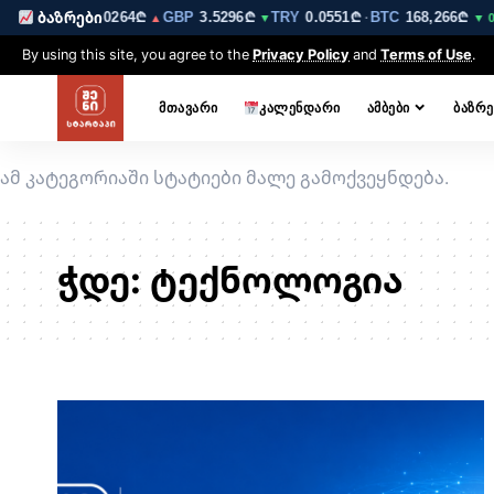
23₾
EUR
3.0264₾
GBP
3.5296₾
TRY
0.0551₾
BTC
168,266₾
ბაზრები
▼
▲
▼
·
▼ 0.7
By using this site, you agree to the
Privacy Policy
and
Terms of Use
.
ᲛᲗᲐᲕᲐᲠᲘ
ᲙᲐᲚᲔᲜᲓᲐᲠᲘ
ᲐᲛᲑᲔᲑᲘ
ᲑᲐᲖᲠᲔ
ამ კატეგორიაში სტატიები მალე გამოქვეყნდება.
ჭდე:
ტექნოლოგია