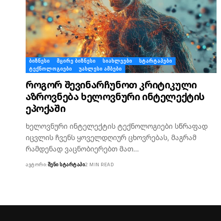
ᲑᲘᲖᲜᲔᲡᲘ
ᲛᲪᲘᲠᲔ ᲑᲘᲖᲜᲔᲡᲘ
ᲡᲘᲐᲮᲚᲔᲔᲑᲘ
ᲡᲢᲐᲠᲢᲐᲞᲔᲑᲘ
ᲢᲔᲥᲜᲝᲚᲝᲒᲘᲔᲑᲘ
ᲣᲐᲮᲚᲔᲡᲘ ᲐᲛᲑᲔᲑᲘ
როგორ შევინარჩუნოთ კრიტიკული
აზროვნება ხელოვნური ინტელექტის
ეპოქაში
ხელოვნური ინტელექტის ტექნოლოგიები სწრაფად
იცვლის ჩვენს ყოველდღიურ ცხოვრებას, მაგრამ
რამდენად ვაცნობიერებთ მათ…
ᲐᲕᲢᲝᲠᲘ:
ᲨᲔᲜᲘ ᲡᲢᲐᲠᲢᲐᲞᲘ
2 MIN READ