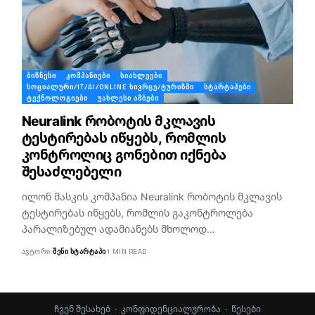
ᲑᲘᲖᲜᲔᲡᲘ
ᲙᲝᲛᲞᲐᲜᲘᲔᲑᲘ
ᲡᲘᲐᲮᲚᲔᲔᲑᲘ
ᲡᲝᲪᲘᲐᲚᲣᲠᲘ/IT/AI/ONLINE ᲡᲘᲕᲠᲪᲔ/ᲢᲣᲠᲘᲖᲛᲘ
ᲡᲢᲐᲠᲢᲐᲞᲔᲑᲘ
ᲢᲔᲥᲜᲝᲚᲝᲒᲘᲔᲑᲘ
ᲣᲐᲮᲚᲔᲡᲘ ᲐᲛᲑᲔᲑᲘ
Neuralink რობოტის მკლავის
ტესტირებას იწყებს, რომლის
კონტროლიც გონებით იქნება
შესაძლებელი
ილონ მასკის კომპანია Neuralink რობოტის მკლავის
ტესტირებას იწყებს, რომლის გაკონტროლება
პარალიზებულ ადამიანებს მხოლოდ…
ᲐᲕᲢᲝᲠᲘ:
ᲨᲔᲜᲘ ᲡᲢᲐᲠᲢᲐᲞᲘ
1 MIN READ
ჩვენ შესახებ
·
კონფიდენციალურობა
·
წესები