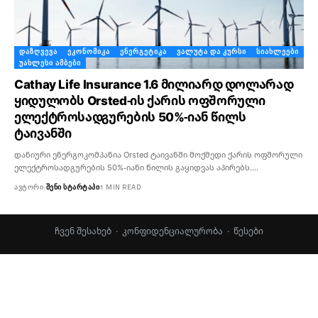
ᲓᲐᲖᲦᲕᲔᲕᲐ
ᲔᲙᲝᲜᲝᲛᲘᲙᲐ
ᲔᲜᲔᲠᲒᲔᲢᲘᲙᲐ
ᲕᲐᲚᲣᲢᲐ ᲓᲐ ᲙᲣᲠᲡᲘ
ᲡᲘᲐᲮᲚᲔᲔᲑᲘ
ᲣᲐᲮᲚᲔᲡᲘ ᲐᲛᲑᲔᲑᲘ
Cathay Life Insurance 1.6 მილიარდ დოლარად
ყიდულობს Orsted-ის ქარის ოფშორული
ელექტროსადგურების 50%-იან წილს
ტაივანში
დანიური ენერგოკომპანია Orsted ტაივანში მოქმედი ქარის ოფშორული
ელექტროსადგურების 50%-იანი წილის გაყიდვას აპირებს.…
ᲐᲕᲢᲝᲠᲘ:
ᲨᲔᲜᲘ ᲡᲢᲐᲠᲢᲐᲞᲘ
1 MIN READ
ჩვენ შესახებ
·
კონფიდენციალურობა
·
წესები