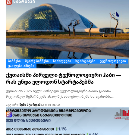
ᲑᲘᲖᲜᲔᲡᲘ
ᲛᲪᲘᲠᲔ ᲑᲘᲖᲜᲔᲡᲘ
ᲡᲘᲐᲮᲚᲔᲔᲑᲘ
ᲡᲢᲐᲠᲢᲐᲞᲔᲑᲘ
ᲢᲔᲥᲜᲝᲚᲝᲒᲘᲔᲑᲘ
ᲣᲐᲮᲚᲔᲡᲘ ᲐᲛᲑᲔᲑᲘ
ქუთაისში პირველი ტექნოლოგიური ჰაბი —
რას უნდა ელოდონ სტარტაპებმა
ქუთაისში 2025 წელს პირველი ტექნოლოგიური ჰაბის გახსნა
რეგიონულ მეწარმეებს ახალ შესაძლებლობებს სთავაზობს.…
ᲐᲕᲢᲝᲠᲘ:
ᲨᲔᲜᲘ ᲡᲢᲐᲠᲢᲐᲞᲘ
2 MIN READ