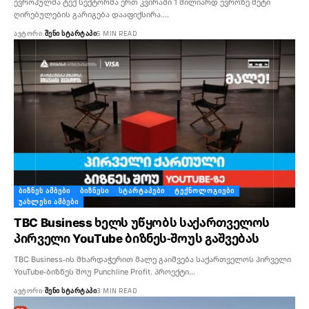
ევროპულმა ტექ სექტორმა ერთ კვირაში 1 მილიარდ ევროზე მეტი
ღირებულების გარიგება დააფიქსირა.…
ᲐᲕᲢᲝᲠᲘ:
ᲨᲔᲜᲘ ᲡᲢᲐᲠᲢᲐᲞᲘ
5 MIN READ
ᲑᲘᲖᲜᲔᲡ ᲐᲛᲑᲔᲑᲘ
ᲑᲘᲖᲜᲔᲡᲘ
ᲡᲢᲐᲠᲢᲐᲞᲔᲑᲘ
ᲢᲔᲥᲜᲝᲚᲝᲒᲘᲔᲑᲘ
ᲣᲐᲮᲚᲔᲡᲘ ᲐᲛᲑᲔᲑᲘ
TBC Business ხელს უწყობს საქართველოს
პირველი YouTube ბიზნეს-შოუს გაშვებას
TBC Business-ის მხარდაჭერით მალე გაიშვება საქართველოს პირველი
YouTube-ბიზნეს შოუ Punchline Profit. პროექტი…
ᲐᲕᲢᲝᲠᲘ:
ᲨᲔᲜᲘ ᲡᲢᲐᲠᲢᲐᲞᲘ
3 MIN READ