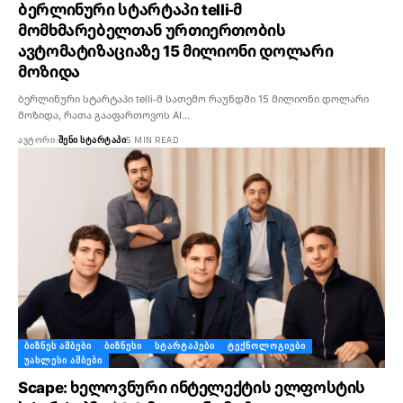
ბერლინური სტარტაპი telli-მ
მომხმარებელთან ურთიერთობის
ავტომატიზაციაზე 15 მილიონი დოლარი
მოზიდა
ბერლინური სტარტაპი telli-მ სათემო რაუნდში 15 მილიონი დოლარი
მოზიდა, რათა გააფართოვოს AI…
ᲐᲕᲢᲝᲠᲘ:
ᲨᲔᲜᲘ ᲡᲢᲐᲠᲢᲐᲞᲘ
5 MIN READ
ᲑᲘᲖᲜᲔᲡ ᲐᲛᲑᲔᲑᲘ
ᲑᲘᲖᲜᲔᲡᲘ
ᲡᲢᲐᲠᲢᲐᲞᲔᲑᲘ
ᲢᲔᲥᲜᲝᲚᲝᲒᲘᲔᲑᲘ
ᲣᲐᲮᲚᲔᲡᲘ ᲐᲛᲑᲔᲑᲘ
Scape: ხელოვნური ინტელექტის ელფოსტის