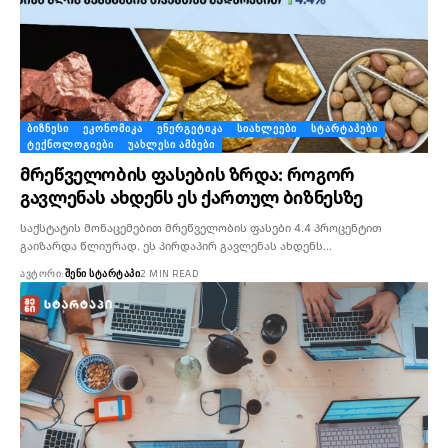
ᲑᲘᲖᲜᲔᲡᲘ
ᲔᲙᲝᲜᲝᲛᲘᲙᲐ
ᲔᲜᲔᲠᲒᲔᲢᲘᲙᲐ
ᲡᲘᲐᲮᲚᲔᲔᲑᲘ
ᲡᲢᲐᲠᲢᲐᲞᲔᲑᲘ
ᲢᲔᲥᲜᲝᲚᲝᲒᲘᲔᲑᲘ
ᲣᲐᲮᲚᲔᲡᲘ ᲐᲛᲑᲔᲑᲘ
მრეწველობის ფასების ზრდა: როგორ
გავლენას ახდენს ეს ქართულ ბიზნესზე
საქსტატის მონაცემებით მრეწველობის ფასები 4.4 პროცენტით
გაიზარდა წლიურად. ეს პირდაპირ გავლენას ახდენს…
ᲐᲕᲢᲝᲠᲘ:
ᲨᲔᲜᲘ ᲡᲢᲐᲠᲢᲐᲞᲘ
2 MIN READ