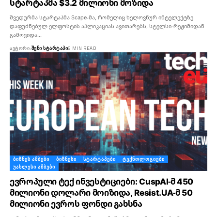
სტარტაპმა $3.2 მილიონი მოზიდა
შვედურმა სტარტაპმა Scape-მა, რომელიც ხელოვნურ ინტელექტზე
დაფუძნებულ ელფოსტის აპლიკაციას ავითარებს, სტელსი-რეჟიმიდან
გამოვიდა…
ᲐᲕᲢᲝᲠᲘ:
ᲨᲔᲜᲘ ᲡᲢᲐᲠᲢᲐᲞᲘ
6 MIN READ
ᲑᲘᲖᲜᲔᲡ ᲐᲛᲑᲔᲑᲘ
ᲑᲘᲖᲜᲔᲡᲘ
ᲡᲢᲐᲠᲢᲐᲞᲔᲑᲘ
ᲢᲔᲥᲜᲝᲚᲝᲒᲘᲔᲑᲘ
ᲣᲐᲮᲚᲔᲡᲘ ᲐᲛᲑᲔᲑᲘ
ევროპული ტექ ინვესტიციები: CuspAI-მ 450
მილიონი დოლარი მოიზიდა, Resist.UA-მ 50
მილიონი ევროს ფონდი გახსნა