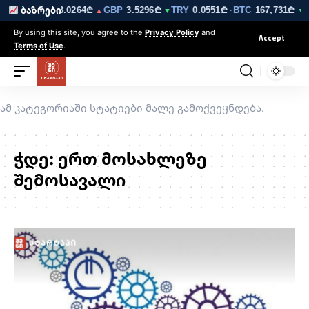
6223₾
EUR
3.0264₾
GBP
3.5296₾
TRY
0.0551₾
BTC
167,731₾
ბაზრები
▼
▲
▼
·
▼ 
By using this site, you agree to the
Privacy Policy
and
Accept
Terms of Use
.
ამ კატეგორიაში სტატიები მალე გამოქვეყნდება.
ჭდე:
ერთ მოსახლეზე
შემოსავალი