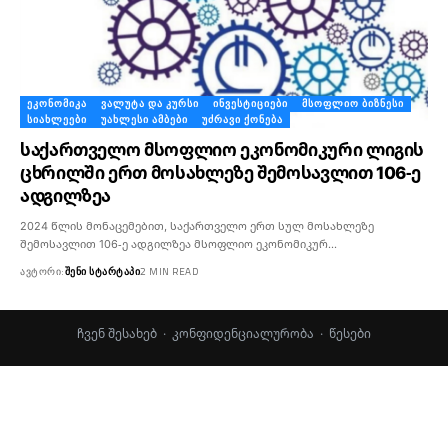
ᲔᲙᲝᲜᲝᲛᲘᲙᲐ
ᲕᲐᲚᲣᲢᲐ ᲓᲐ ᲙᲣᲠᲡᲘ
ᲘᲜᲕᲔᲡᲢᲘᲪᲘᲔᲑᲘ
ᲛᲡᲝᲤᲚᲘᲝ ᲑᲘᲖᲜᲔᲡᲘ
ᲡᲘᲐᲮᲚᲔᲔᲑᲘ
ᲣᲐᲮᲚᲔᲡᲘ ᲐᲛᲑᲔᲑᲘ
ᲣᲫᲠᲐᲕᲘ ᲥᲝᲜᲔᲑᲐ
საქართველო მსოფლიო ეკონომიკური ლიგის
ცხრილში ერთ მოსახლეზე შემოსავლით 106-ე
ადგილზეა
2024 წლის მონაცემებით, საქართველო ერთ სულ მოსახლეზე
შემოსავლით 106-ე ადგილზეა მსოფლიო ეკონომიკურ…
ᲐᲕᲢᲝᲠᲘ:
ᲨᲔᲜᲘ ᲡᲢᲐᲠᲢᲐᲞᲘ
2 MIN READ
ჩვენ შესახებ
·
კონფიდენციალურობა
·
წესები