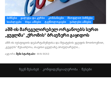
ᲑᲘᲖᲜᲔᲡᲘ
ᲕᲐᲚᲣᲢᲐ ᲓᲐ ᲙᲣᲠᲡᲘ
ᲙᲝᲛᲞᲐᲜᲘᲔᲑᲘ
ᲛᲡᲝᲤᲚᲘᲝ ᲑᲘᲖᲜᲔᲡᲘ
ᲡᲘᲐᲮᲚᲔᲔᲑᲘ
ᲡᲮᲕᲐ-ᲐᲛᲑᲔᲑᲘ
ᲢᲔᲥᲜᲝᲚᲝᲒᲘᲔᲑᲘ
ᲣᲐᲮᲚᲔᲡᲘ ᲐᲛᲑᲔᲑᲘ
აშშ-ის მარეგულირებელ ორგანოებს სურთ
„გუგლმა“ „ქრომის” ბრაუზერი გაყიდოს
აშშ-ის იუსტიციის დეპარტამენტისა და შტატების ჯგუფის მოთხოვნით,
„გუგლს” შესაძლოა, თავისი ყველაზე პოპულარული…
ᲐᲕᲢᲝᲠᲘ:
ᲨᲔᲜᲘ ᲡᲢᲐᲠᲢᲐᲞᲘ
1 MIN READ
ჩვენ შესახებ
·
კონფიდენციალურობა
·
წესები