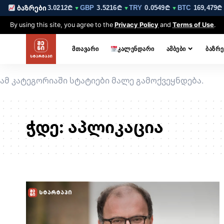
.6210₾
EUR
3.0212₾
GBP
3.5216₾
TRY
0.0549₾
BTC
169,479₾
ბაზრები
▼
▼
▼
▼
By using this site, you agree to the
Privacy Policy
and
Terms of Use
.
ᲛᲗᲐᲕᲐᲠᲘ
ᲙᲐᲚᲔᲜᲓᲐᲠᲘ
ᲐᲛᲑᲔᲑᲘ
ᲑᲐᲖᲠᲔ
ამ კატეგორიაში სტატიები მალე გამოქვეყნდება.
ჭდე:
აპლიკაცია