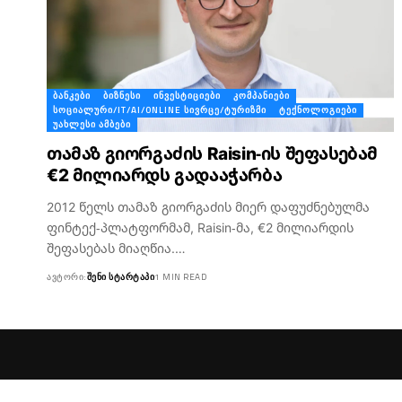
ᲑᲐᲜᲙᲔᲑᲘ
ᲑᲘᲖᲜᲔᲡᲘ
ᲘᲜᲕᲔᲡᲢᲘᲪᲘᲔᲑᲘ
ᲙᲝᲛᲞᲐᲜᲘᲔᲑᲘ
ᲡᲝᲪᲘᲐᲚᲣᲠᲘ/IT/AI/ONLINE ᲡᲘᲕᲠᲪᲔ/ᲢᲣᲠᲘᲖᲛᲘ
ᲢᲔᲥᲜᲝᲚᲝᲒᲘᲔᲑᲘ
ᲣᲐᲮᲚᲔᲡᲘ ᲐᲛᲑᲔᲑᲘ
თამაზ გიორგაძის Raisin-ის შეფასებამ
€2 მილიარდს გადააჭარბა
2012 წელს თამაზ გიორგაძის მიერ დაფუძნებულმა
ფინტექ-პლატფორმამ, Raisin-მა, €2 მილიარდის
შეფასებას მიაღწია.…
ᲐᲕᲢᲝᲠᲘ:
ᲨᲔᲜᲘ ᲡᲢᲐᲠᲢᲐᲞᲘ
1 MIN READ