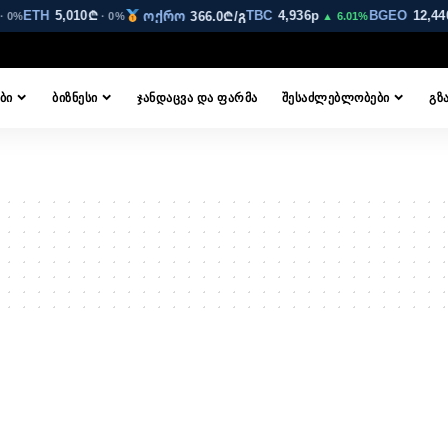
ETH
5,010₾
TBC
4,936p
BGEO
12,44
ოქრო
366.0₾/გ
· 0%
· 0%
▲ 6.01%
ᲑᲘ
ᲑᲘᲖᲜᲔᲡᲘ
ᲯᲐᲜᲓᲐᲪᲕᲐ ᲓᲐ ᲤᲐᲠᲛᲐ
ᲨᲔᲡᲐᲫᲚᲔᲑᲚᲝᲑᲔᲑᲘ
ᲒᲖ