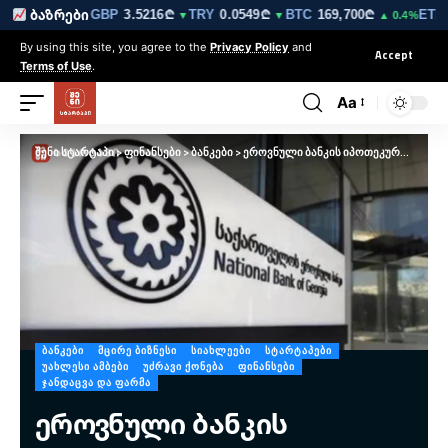
R
3.0212₾
GBP
3.5216₾
TRY
0.0549₾
BTC
169,700₾
ETH
5,
ბაზრები
▼
▼
▼
▲ 0.4%
By using this site, you agree to the
Privacy Policy
and
Accept
Terms of Use
.
Aa
შენი სტარტაპი
>
ფინანსები
>
ბანკები
>
ეროვნული ბანკის იპოთეკური სესხის ახალი წესები: რა შეიცვალა ბიზნესისა და ინვესტიციებისთვის
ᲑᲐᲜᲙᲔᲑᲘ
ᲛᲪᲘᲠᲔ ᲑᲘᲖᲜᲔᲡᲘ
ᲡᲘᲐᲮᲚᲔᲔᲑᲘ
ᲡᲢᲐᲠᲢᲐᲞᲔᲑᲘ
ᲣᲐᲮᲚᲔᲡᲘ ᲐᲛᲑᲔᲑᲘ
ᲣᲫᲠᲐᲕᲘ ᲥᲝᲜᲔᲑᲐ
ᲤᲘᲜᲐᲜᲡᲔᲑᲘ
ᲯᲐᲜᲓᲐᲪᲕᲐ ᲓᲐ ᲤᲐᲠᲛᲐ
ეროვნული ბანკის