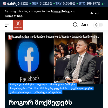
₾
EUR
3.0212₾
GBP
3.5216₾
TRY
0.0549₾
BTC
169,977₾
ბაზრები
▼
▼
▼
▼
▲ 0.1%
By using this site, you agree to the
Privacy Policy
and
Accept
Terms of Use
.
Aa
შენი სტარტაპი
>
ფინანსები
>
ბირჟა და ბაზრები
>
როგორ მოქმედებს სოციალური მედია საზოგადოების ჯანმრთელობაზე – გიორგი ფხაკაძე
ᲑᲘᲠᲟᲐ ᲓᲐ ᲑᲐᲖᲠᲔᲑᲘ
ᲑᲚᲝᲒᲘ
ᲛᲡᲝᲤᲚᲘᲝ ᲑᲘᲖᲜᲔᲡᲘ
ᲡᲝᲪᲘᲐᲚᲣᲠᲘ/IT/AI/ONLINE ᲡᲘᲕᲠᲪᲔ/ᲢᲣᲠᲘᲖᲛᲘ
ᲢᲔᲥᲜᲝᲚᲝᲒᲘᲔᲑᲘ
ᲣᲐᲮᲚᲔᲡᲘ ᲐᲛᲑᲔᲑᲘ
ᲯᲐᲜᲓᲐᲪᲕᲐ ᲓᲐ ᲤᲐᲠᲛᲐ
როგორ მოქმედებს