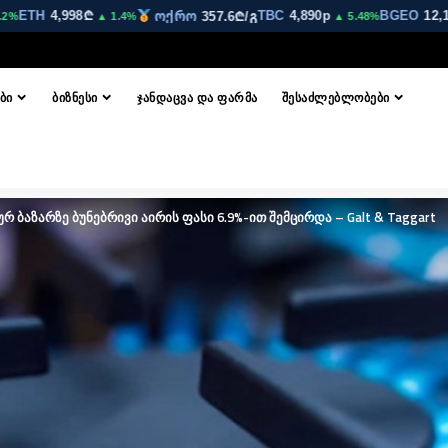
TH
4,998₾
TBC
4,890p
BGEO
12,170p
ოქრო
357.6₾/გ
▲ 1.4%
▲ 5.48%
ᲑᲘ
ᲑᲘᲖᲜᲔᲡᲘ
ᲯᲐᲜᲓᲐᲪᲕᲐ ᲓᲐ ᲤᲐᲠᲛᲐ
ᲨᲔᲡᲐᲫᲚᲔᲑᲚᲝᲑᲔᲑᲘ
 ბაზარზე ბუნებრივი აირის ფასი 6.9%-ით შემცირდა – Galt & Taggart