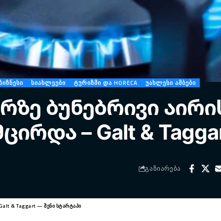
ᲘᲖᲜᲔᲡᲘ
ᲡᲘᲐᲮᲚᲔᲔᲑᲘ
ᲢᲣᲠᲘᲖᲛᲘ ᲓᲐ HORECA
ᲣᲐᲮᲚᲔᲡᲘ ᲐᲛᲑᲔᲑᲘ
ზე ბუნებრივი აირი
ცირდა – Galt & Tagga
ᲒᲐᲖᲘᲐᲠᲔᲑᲐ
alt & Taggart — შენი სტარტაპი