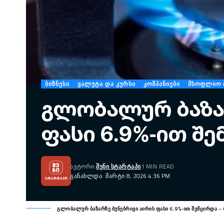
ᲑᲘᲖᲜᲔᲡᲘ
ᲕᲐᲚᲣᲢᲐ ᲓᲐ ᲙᲣᲠᲡᲘ
ᲙᲝᲛᲞᲐᲜᲘᲔᲑᲘ
ᲛᲡᲝᲤᲚᲘᲝ Ბ
გლობალურ ბაზარ
ფასი 6.9%-ით შემ
ᲐᲕᲢᲝᲠᲘ:
ᲨᲔᲜᲘ ᲡᲢᲐᲠᲢᲐᲞᲘ
1 MIN READ
ᲒᲐᲜᲐᲮᲚᲓᲐ: ᲛᲐᲠᲢᲘ 8, 2026 4:36 PM
გლობალურ ბაზარზე ბუნებრივი აირის ფასი 6.9%-ით შემცირდა – G