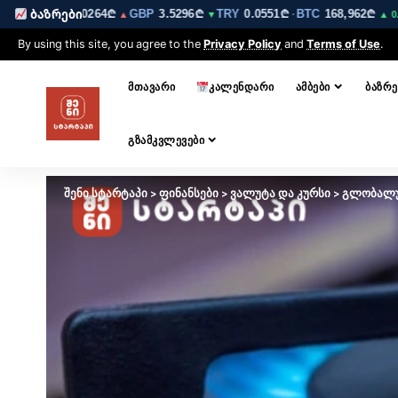
₾
EUR
3.0264₾
GBP
3.5296₾
TRY
0.0551₾
BTC
168,962₾
E
ბაზრები
▼
▲
▼
·
▲ 0.2%
By using this site, you agree to the
Privacy Policy
and
Terms of Use
.
ᲛᲗᲐᲕᲐᲠᲘ
ᲙᲐᲚᲔᲜᲓᲐᲠᲘ
ᲐᲛᲑᲔᲑᲘ
ᲑᲐᲖᲠᲔ
ᲒᲖᲐᲛᲙᲕᲚᲔᲕᲔᲑᲘ
შენი სტარტაპი
>
ფინანსები
>
ვალუტა და კურსი
>
გლობალურ