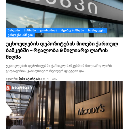
ᲑᲐᲜᲙᲔᲑᲘ
ᲑᲘᲖᲜᲔᲡᲘ
ᲔᲙᲝᲜᲝᲛᲘᲙᲐ
ᲛᲪᲘᲠᲔ ᲑᲘᲖᲜᲔᲡᲘ
ᲡᲘᲐᲮᲚᲔᲔᲑᲘ
ᲣᲐᲮᲚᲔᲡᲘ ᲐᲛᲑᲔᲑᲘ
უცხოელების დეპოზიტების მითები ქართულ
ბანკებში – რეალობა 9 მილიარდ ლარის
მიღმა
უცხოელების დეპოზიტებმა ქართულ ბანკებში 9 მილიარდ ლარს
გადააჭარბა. ვანალიზებთ რეალურ ფაქტებს და…
ᲐᲕᲢᲝᲠᲘ:
ᲨᲔᲜᲘ ᲡᲢᲐᲠᲢᲐᲞᲘ
3 MIN READ