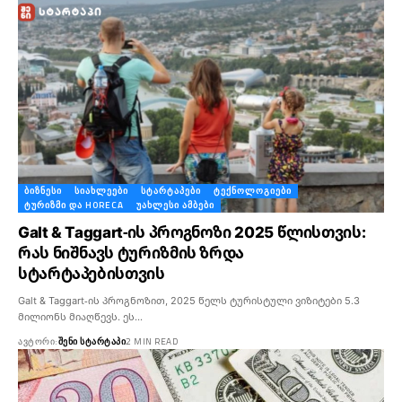
ᲑᲘᲖᲜᲔᲡᲘ
ᲡᲘᲐᲮᲚᲔᲔᲑᲘ
ᲡᲢᲐᲠᲢᲐᲞᲔᲑᲘ
ᲢᲔᲥᲜᲝᲚᲝᲒᲘᲔᲑᲘ
ᲢᲣᲠᲘᲖᲛᲘ ᲓᲐ HORECA
ᲣᲐᲮᲚᲔᲡᲘ ᲐᲛᲑᲔᲑᲘ
Galt & Taggart-ის პროგნოზი 2025 წლისთვის:
რას ნიშნავს ტურიზმის ზრდა
სტარტაპებისთვის
Galt & Taggart-ის პროგნოზით, 2025 წელს ტურისტული ვიზიტები 5.3
მილიონს მიაღწევს. ეს…
ᲐᲕᲢᲝᲠᲘ:
ᲨᲔᲜᲘ ᲡᲢᲐᲠᲢᲐᲞᲘ
2 MIN READ