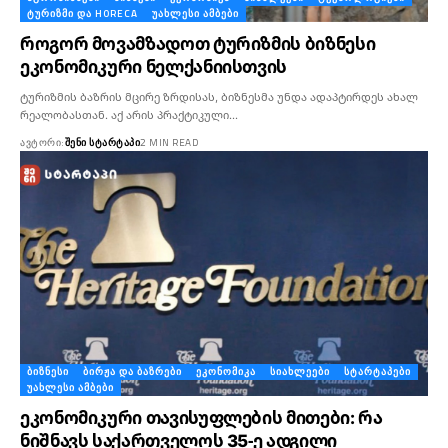
ᲢᲣᲠᲘᲖᲛᲘ ᲓᲐ HORECA
ᲣᲐᲮᲚᲔᲡᲘ ᲐᲛᲑᲔᲑᲘ
როგორ მოვამზადოთ ტურიზმის ბიზნესი
ეკონომიკური ნელქანიისთვის
ტურიზმის ბაზრის მცირე ზრდისას, ბიზნესმა უნდა ადაპტირდეს ახალ
რეალობასთან. აქ არის პრაქტიკული…
ᲐᲕᲢᲝᲠᲘ:
ᲨᲔᲜᲘ ᲡᲢᲐᲠᲢᲐᲞᲘ
2 MIN READ
ᲑᲘᲖᲜᲔᲡᲘ
ᲑᲘᲠᲟᲐ ᲓᲐ ᲑᲐᲖᲠᲔᲑᲘ
ᲔᲙᲝᲜᲝᲛᲘᲙᲐ
ᲡᲘᲐᲮᲚᲔᲔᲑᲘ
ᲡᲢᲐᲠᲢᲐᲞᲔᲑᲘ
ᲣᲐᲮᲚᲔᲡᲘ ᲐᲛᲑᲔᲑᲘ
ეკონომიკური თავისუფლების მითები: რა
ნიშნავს საქართველოს 35-ე ადგილი