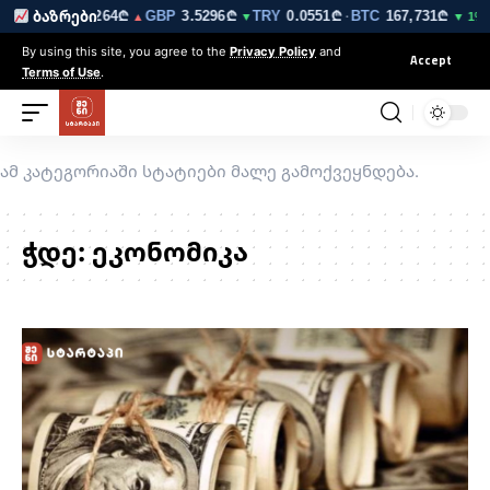
₾
EUR
3.0264₾
GBP
3.5296₾
TRY
0.0551₾
BTC
167,731₾
ET
ბაზრები
▼
▲
▼
·
▼ 1%
By using this site, you agree to the
Privacy Policy
and
Accept
Terms of Use
.
ამ კატეგორიაში სტატიები მალე გამოქვეყნდება.
ჭდე:
ეკონომიკა