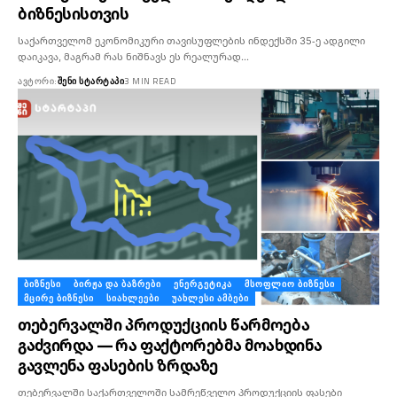
ბიზნესისთვის
საქართველომ ეკონომიკური თავისუფლების ინდექსში 35-ე ადგილი
დაიკავა, მაგრამ რას ნიშნავს ეს რეალურად…
ᲐᲕᲢᲝᲠᲘ:
ᲨᲔᲜᲘ ᲡᲢᲐᲠᲢᲐᲞᲘ
3 MIN READ
ᲑᲘᲖᲜᲔᲡᲘ
ᲑᲘᲠᲟᲐ ᲓᲐ ᲑᲐᲖᲠᲔᲑᲘ
ᲔᲜᲔᲠᲒᲔᲢᲘᲙᲐ
ᲛᲡᲝᲤᲚᲘᲝ ᲑᲘᲖᲜᲔᲡᲘ
ᲛᲪᲘᲠᲔ ᲑᲘᲖᲜᲔᲡᲘ
ᲡᲘᲐᲮᲚᲔᲔᲑᲘ
ᲣᲐᲮᲚᲔᲡᲘ ᲐᲛᲑᲔᲑᲘ
თებერვალში პროდუქციის წარმოება
გაძვირდა — რა ფაქტორებმა მოახდინა
გავლენა ფასების ზრდაზე
თებერვალში საქართველოში სამრეწველო პროდუქციის ფასები