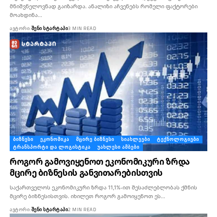
მნიშვნელოვნად გაიზარდა. ანალიზი აჩვენებს რომელი ფაქტორები
მოახდინა…
ᲐᲕᲢᲝᲠᲘ:
ᲨᲔᲜᲘ ᲡᲢᲐᲠᲢᲐᲞᲘ
3 MIN READ
ᲑᲘᲖᲜᲔᲡᲘ
ᲔᲙᲝᲜᲝᲛᲘᲙᲐ
ᲛᲪᲘᲠᲔ ᲑᲘᲖᲜᲔᲡᲘ
ᲡᲘᲐᲮᲚᲔᲔᲑᲘ
ᲢᲔᲥᲜᲝᲚᲝᲒᲘᲔᲑᲘ
ᲢᲠᲐᲜᲡᲞᲝᲠᲢᲘ ᲓᲐ ᲚᲝᲒᲘᲡᲢᲘᲙᲐ
ᲣᲐᲮᲚᲔᲡᲘ ᲐᲛᲑᲔᲑᲘ
როგორ გამოვიყენოთ ეკონომიკური ზრდა
მცირე ბიზნესის განვითარებისთვის
საქართველოს ეკონომიკური ზრდა 11,1%-ით შესაძლებლობას ქმნის
მცირე ბიზნესისთვის. იხილეთ როგორ გამოიყენოთ ეს…
ᲐᲕᲢᲝᲠᲘ:
ᲨᲔᲜᲘ ᲡᲢᲐᲠᲢᲐᲞᲘ
2 MIN READ