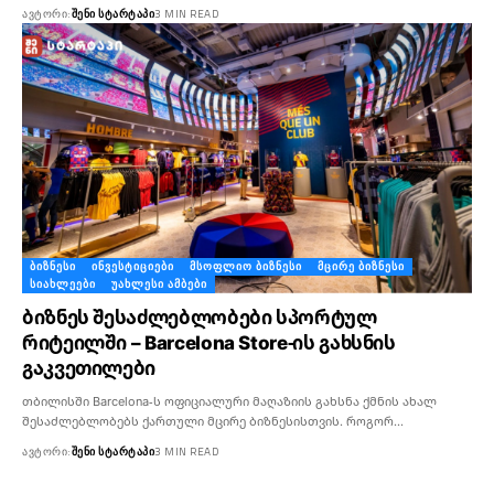
ᲐᲕᲢᲝᲠᲘ:
ᲨᲔᲜᲘ ᲡᲢᲐᲠᲢᲐᲞᲘ
3 MIN READ
ᲑᲘᲖᲜᲔᲡᲘ
ᲘᲜᲕᲔᲡᲢᲘᲪᲘᲔᲑᲘ
ᲛᲡᲝᲤᲚᲘᲝ ᲑᲘᲖᲜᲔᲡᲘ
ᲛᲪᲘᲠᲔ ᲑᲘᲖᲜᲔᲡᲘ
ᲡᲘᲐᲮᲚᲔᲔᲑᲘ
ᲣᲐᲮᲚᲔᲡᲘ ᲐᲛᲑᲔᲑᲘ
ბიზნეს შესაძლებლობები სპორტულ
რიტეილში – Barcelona Store-ის გახსნის
გაკვეთილები
თბილისში Barcelona-ს ოფიციალური მაღაზიის გახსნა ქმნის ახალ
შესაძლებლობებს ქართული მცირე ბიზნესისთვის. როგორ…
ᲐᲕᲢᲝᲠᲘ:
ᲨᲔᲜᲘ ᲡᲢᲐᲠᲢᲐᲞᲘ
3 MIN READ