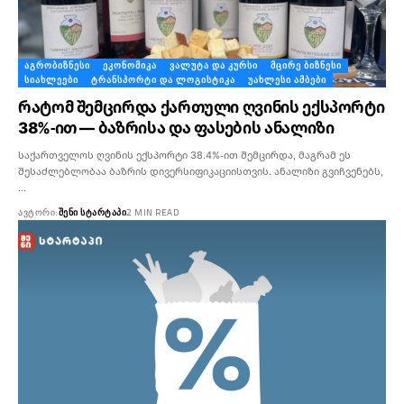
ᲐᲒᲠᲝᲑᲘᲖᲜᲔᲡᲘ
ᲔᲙᲝᲜᲝᲛᲘᲙᲐ
ᲕᲐᲚᲣᲢᲐ ᲓᲐ ᲙᲣᲠᲡᲘ
ᲛᲪᲘᲠᲔ ᲑᲘᲖᲜᲔᲡᲘ
ᲡᲘᲐᲮᲚᲔᲔᲑᲘ
ᲢᲠᲐᲜᲡᲞᲝᲠᲢᲘ ᲓᲐ ᲚᲝᲒᲘᲡᲢᲘᲙᲐ
ᲣᲐᲮᲚᲔᲡᲘ ᲐᲛᲑᲔᲑᲘ
რატომ შემცირდა ქართული ღვინის ექსპორტი
38%-ით — ბაზრისა და ფასების ანალიზი
საქართველოს ღვინის ექსპორტი 38.4%-ით შემცირდა, მაგრამ ეს
შესაძლებლობაა ბაზრის დივერსიფიკაციისთვის. ანალიზი გვიჩვენებს,
…
ᲐᲕᲢᲝᲠᲘ:
ᲨᲔᲜᲘ ᲡᲢᲐᲠᲢᲐᲞᲘ
2 MIN READ