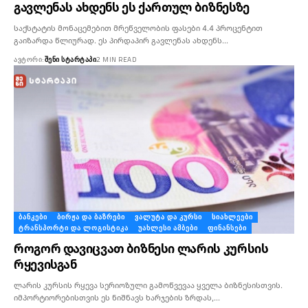
გავლენას ახდენს ეს ქართულ ბიზნესზე
საქსტატის მონაცემებით მრეწველობის ფასები 4.4 პროცენტით
გაიზარდა წლიურად. ეს პირდაპირ გავლენას ახდენს…
ᲐᲕᲢᲝᲠᲘ:
ᲨᲔᲜᲘ ᲡᲢᲐᲠᲢᲐᲞᲘ
2 MIN READ
ᲑᲐᲜᲙᲔᲑᲘ
ᲑᲘᲠᲟᲐ ᲓᲐ ᲑᲐᲖᲠᲔᲑᲘ
ᲕᲐᲚᲣᲢᲐ ᲓᲐ ᲙᲣᲠᲡᲘ
ᲡᲘᲐᲮᲚᲔᲔᲑᲘ
ᲢᲠᲐᲜᲡᲞᲝᲠᲢᲘ ᲓᲐ ᲚᲝᲒᲘᲡᲢᲘᲙᲐ
ᲣᲐᲮᲚᲔᲡᲘ ᲐᲛᲑᲔᲑᲘ
ᲤᲘᲜᲐᲜᲡᲔᲑᲘ
როგორ დავიცვათ ბიზნესი ლარის კურსის
რყევისგან
ლარის კურსის რყევა სერიოზული გამოწვევაა ყველა ბიზნესისთვის.
იმპორტიორებისთვის ეს ნიშნავს ხარჯების ზრდას,…