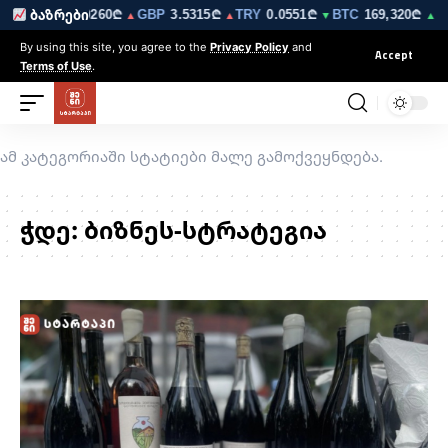
29₾
EUR
3.0260₾
GBP
3.5315₾
TRY
0.0551₾
BTC
169,320₾
ბაზრები
▼
▲
▲
▼
▲ 1.
By using this site, you agree to the
Privacy Policy
and
Accept
Terms of Use
.
ამ კატეგორიაში სტატიები მალე გამოქვეყნდება.
ჭდე:
ბიზნეს-სტრატეგია